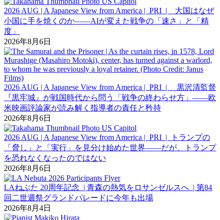
2026 AUG | A Japanese View from America | PRI | 大国はなぜ
小国に手を焼くのか――AIが変えた戦争の「速さ」と「精
度」
2026年8月6日
2026 AUG | A Japanese View from America | PRI | 黒沢清監督
『黒牢城』が戦国時代から問う「戦争の終わらせ方」――欧
米映画評論家が読み解く指導者の責任と矜持
2026年8月6日
2026 AUG | A Japanese View from America | PRI | トランプの
「脅し」と「実行」を見分け始めた世界――だが、トランプ
を恐れなくなったのではない
2026年8月6日
LAねぶた 20周年記念 | 青森の熱気をロサンゼルスへ | 第84
回二世週祭グランドパレードに今年も出場
2026年8月4日