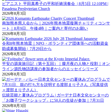
ピアニスト 平田真希子の平和祈祷演奏会 | 8月5日 12:10PM |
Pasadena Presbyterian Church
2026年8月3日
南加熊本県人会から｜2026年熊本地震復興チャリティコンサ
ート｜8月9日、午後4時｜ご案内と寄付のお願い
2026年8月3日
令和8年熊本地震｜NPO・ボランティア団体等への活動資金
助成募集開始 | 7月29日から
2026年8月3日
平安の源泉旅日記（第十五回）｜朧月夜の人物と役割｜オン
ライン源氏物語講座の参加者からのエッセイシリーズ
2026年8月3日
伝統芸能と夏休みプログラム | ガーデナ日本文化センターの
「お囃子ワークショップ」に50人の生徒が参加｜7月31日
2026年8月3日