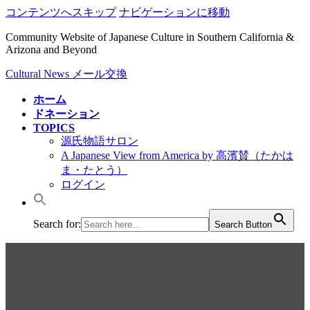
コンテンツへスキップ
ナビゲーションに移動
Community Website of Japanese Culture in Southern California &
Arizona and Beyond
Cultural News メール交換
ホーム
ドネーション
TOPICS
源氏物語サロン
A Japanese View from America by 高濱賛（たかは
ま・たとう）
ログイン
Search for:
Search Button
Cultural News