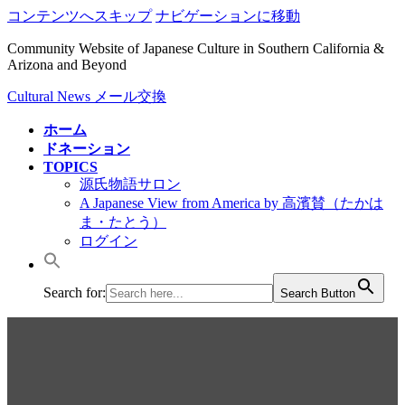
コンテンツへスキップ
ナビゲーションに移動
Community Website of Japanese Culture in Southern California &
Arizona and Beyond
Cultural News メール交換
ホーム
ドネーション
TOPICS
源氏物語サロン
A Japanese View from America by 高濱賛（たかは
ま・たとう）
ログイン
Search for:
Search Button
Cultural News