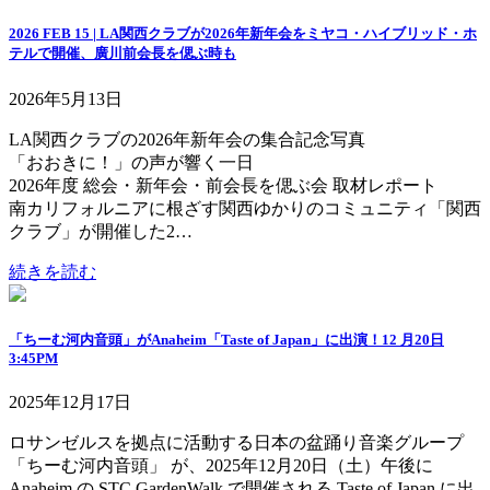
2026 FEB 15 | LA関西クラブが2026年新年会をミヤコ・ハイブリッド・ホ
テルで開催、廣川前会長を偲ぶ時も
2026年5月13日
LA関西クラブの2026年新年会の集合記念写真
「おおきに！」の声が響く一日
2026年度 総会・新年会・前会長を偲ぶ会 取材レポート
南カリフォルニアに根ざす関西ゆかりのコミュニティ「関西
クラブ」が開催した2…
続きを読む
「ちーむ河内音頭」がAnaheim「Taste of Japan」に出演！12 月20日
3:45PM
2025年12月17日
ロサンゼルスを拠点に活動する日本の盆踊り音楽グループ
「ちーむ河内音頭」 が、2025年12月20日（土）午後に
Anaheim の STC GardenWalk で開催される Taste of Japan に出