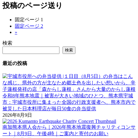
投稿のページ送り
固定ページ
1
固定ページ
2
»
検索
検索
最近の投稿
令和8年熊本地震｜被害が大きい地域のひとつ、熊本県宇城
市：宇城市役所に集まった全国の行政支援者へ、熊本市内で
被災した日本料理店が毎日50食の弁当提供
2026年8月9日
南加熊本県人会から｜2026年熊本地震復興チャリティコンサ
ート｜8月9日、午後4時｜ご案内と寄付のお願い