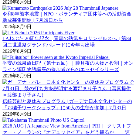
2026年8月9日
令和8年熊本地震｜NPO・ボランティア団体等への活動資金
助成募集開始 | 7月29日から
2026年8月9日
LAねぶた 20周年記念 | 青森の熱気をロサンゼルスへ | 第84
回二世週祭グランドパレードに今年も出場
2026年8月9日
平安の源泉旅日記（第十五回）｜朧月夜の人物と役割｜オン
ライン源氏物語講座の参加者からのエッセイシリーズ
2026年8月9日
伝統芸能と夏休みプログラム | ガーデナ日本文化センターの
「お囃子ワークショップ」に50人の生徒が参加｜7月31日
2026年8月9日
2026 AUG | A Japanese View from America | PRI | クリストフ
ァー・ノーランの『オデュッセイア』をどう観るか ――速