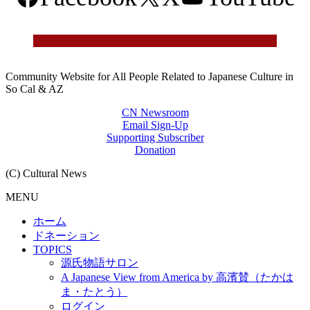
Community Website for All People Related to Japanese Culture in
So Cal & AZ
CN Newsroom
Email Sign-Up
Supporting Subscriber
Donation
(C) Cultural News
MENU
ホーム
ドネーション
TOPICS
源氏物語サロン
A Japanese View from America by 高濱賛（たかは
ま・たとう）
ログイン