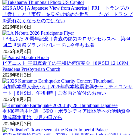
2026 AUG | A Japanese View from America | PRI | トランプの
「脅し」と「実行」を見分け始めた世界――だが、トランプ
を恐れなくなったのではない
2026年8月6日
LAねぶた 20周年記念 | 青森の熱気をロサンゼルスへ | 第84
回二世週祭グランドパレードに今年も出場
2026年8月4日
ピアニスト 平田真希子の平和祈祷演奏会 | 8月5日 12:10PM |
Pasadena Presbyterian Church
2026年8月3日
南加熊本県人会から｜2026年熊本地震復興チャリティコンサ
ート｜8月9日、午後4時｜ご案内と寄付のお願い
2026年8月3日
令和8年熊本地震｜NPO・ボランティア団体等への活動資金
助成募集開始 | 7月29日から
2026年8月3日