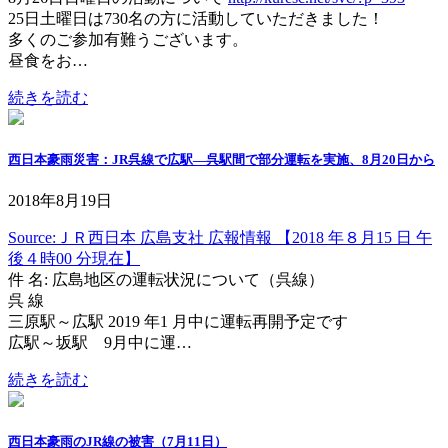
25日土曜日は730名の方に活動していただきました！
多くのご参加有難うございます。
昼食をお…
続きを読む
西日本豪雨災害：JR呉線で広駅―呉駅間で部分運転を実施、8月20日から
2018年8月19日
Source:ＪＲ西日本 広島支社 広報情報 【2018 年８月15 日 午
後４時00 分現在】
件 名: 広島地区の運転状況について（呉線）
呉 線
三原駅～広駅 2019 年1 月中に運転再開予定です
広駅～坂駅 9月中に運…
続きを読む
西日本豪雨のJR線の被害（7月11日）