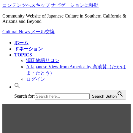
コンテンツへスキップ
ナビゲーションに移動
Community Website of Japanese Culture in Southern California &
Arizona and Beyond
Cultural News メール交換
ホーム
ドネーション
TOPICS
源氏物語サロン
A Japanese View from America by 高濱賛（たかは
ま・たとう）
ログイン
Search for:
Search Button
Cultural News