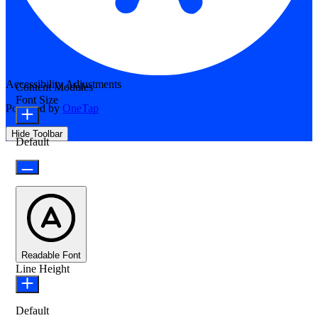
Accessibility Adjustments
Content Modules
Font Size
Powered by
OneTap
Hide Toolbar
Default
Readable Font
Line Height
Default