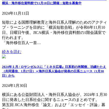
横浜・海外移住資料館で11月10日に開催：短歌を募集中
2024年11月11日
短歌による国際理解教育と海外日系人理解のためのアクティ
ブ・ラーニングを目的に「横浜短歌合戦」が令和6年11月10
日、日曜日午後、JICA横浜・海外移住資料館の1階会議室で
行われます。
「海外移住百人一首…
続きを読む
2024年１月 / ロサンゼルスに「ミネタ広場』日系初の米閣僚、功績たたえ
（共同通信、1月27日）＝海外日系人協会が発表の日系ニュース（1月30
日）から
2024年1月30日
横浜にある公益財団法人・海外日系人協会が、2024年１月30
日に発表した日系社会に関するニュースのまとめです。
第五回 JICA 海外移住「論文」および「エッセイ・評論」募