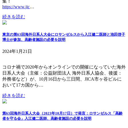
集！
https://www.jic
…
続きを読む
東京の第63回海外日系人大会にロサンゼルスから入江健二医師と池田啓子
博士が参加、高齢者施設の必要を説明
2024年1月21日
コロナ禍で2020年からオンラインでの開催になっていた海外
日系人大会（主催：公益財団法人 海外日系人協会、後援：
外務省など）が、10月16日から三日間、JICA市ヶ谷ビルに
おいて17カ国から…
続きを読む
第63回海外日系人大会（2023年10月17日）で発言：ロサンゼルス「高齢
者を守る会」入江健二医師、高齢者施設の必要を説明