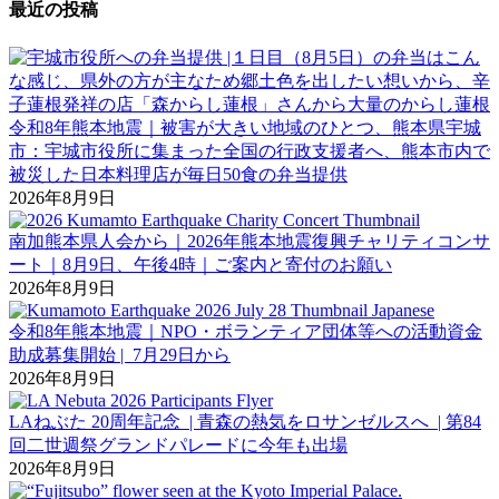
最近の投稿
令和8年熊本地震｜被害が大きい地域のひとつ、熊本県宇城
市：宇城市役所に集まった全国の行政支援者へ、熊本市内で
被災した日本料理店が毎日50食の弁当提供
2026年8月9日
南加熊本県人会から｜2026年熊本地震復興チャリティコンサ
ート｜8月9日、午後4時｜ご案内と寄付のお願い
2026年8月9日
令和8年熊本地震｜NPO・ボランティア団体等への活動資金
助成募集開始 | 7月29日から
2026年8月9日
LAねぶた 20周年記念 | 青森の熱気をロサンゼルスへ | 第84
回二世週祭グランドパレードに今年も出場
2026年8月9日