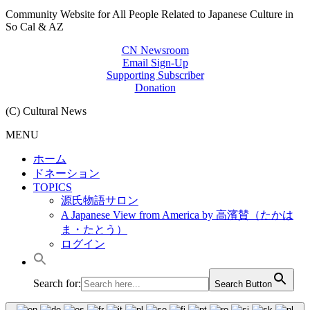
Community Website for All People Related to Japanese Culture in
So Cal & AZ
CN Newsroom
Email Sign-Up
Supporting Subscriber
Donation
(C) Cultural News
MENU
ホーム
ドネーション
TOPICS
源氏物語サロン
A Japanese View from America by 高濱賛（たかは
ま・たとう）
ログイン
Search for:
Search Button