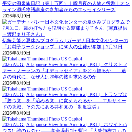
平安の源泉旅日記（第十五回）｜朧月夜の人物と役割｜オン
ライン源氏物語講座の参加者からのエッセイシリーズ
2026年8月9日
伝統芸能と夏休みプログラム | ガーデナ日本文化センターの
「お囃子ワークショップ」に50人の生徒が参加｜7月31日
2026年8月9日
2026 AUG | A Japanese View from America | PRI | クリストフ
ァー・ノーランの『オデュッセイア』をどう観るか ――速
さの時代に、なぜ人は20年の旅を求めるのか
2026年8月9日
2026 AUG | A Japanese View from America | PRI | トランプは
「勝つ党」を「治める党」に変えられるか ――エルサイー
ドの挑戦、その先にある共和党の「制度疲労」
2026年8月9日
2026 AUG | A Japanese View from America | PRI | ホワイトハ
ウスは誰のものか ――宴会場裁判が問う「大統領権力」の