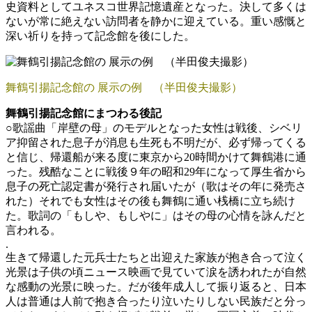
史資料としてユネスコ世界記憶遺産となった。決して多くは
ないが常に絶えない訪問者を静かに迎えている。重い感慨と
深い祈りを持って記念館を後にした。
舞鶴引揚記念館の 展示の例 （半田俊夫撮影）
舞鶴引揚記念館にまつわる後記
○歌謡曲「岸壁の母」のモデルとなった女性は戦後、シベリ
ア抑留された息子が消息も生死も不明だが、必ず帰ってくる
と信じ、帰還船が来る度に東京から20時間かけて舞鶴港に通
った。残酷なことに戦後９年の昭和29年になって厚生省から
息子の死亡認定書が発行され届いたが（歌はその年に発売さ
れた）それでも女性はその後も舞鶴に通い桟橋に立ち続け
た。歌詞の「もしや、もしやに」はその母の心情を詠んだと
言われる。
.
生きて帰還した元兵士たちと出迎えた家族が抱き合って泣く
光景は子供の頃ニュース映画で見ていて涙を誘われたが自然
な感動の光景に映った。だが後年成人して振り返ると、日本
人は普通は人前で抱き合ったり泣いたりしない民族だと分っ