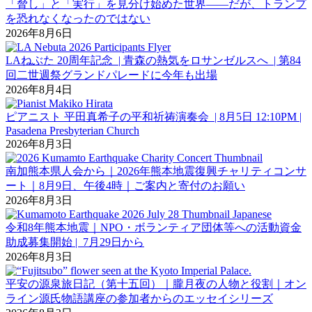
「脅し」と「実行」を見分け始めた世界――だが、トランプ
を恐れなくなったのではない
2026年8月6日
LAねぶた 20周年記念 | 青森の熱気をロサンゼルスへ | 第84
回二世週祭グランドパレードに今年も出場
2026年8月4日
ピアニスト 平田真希子の平和祈祷演奏会 | 8月5日 12:10PM |
Pasadena Presbyterian Church
2026年8月3日
南加熊本県人会から｜2026年熊本地震復興チャリティコンサ
ート｜8月9日、午後4時｜ご案内と寄付のお願い
2026年8月3日
令和8年熊本地震｜NPO・ボランティア団体等への活動資金
助成募集開始 | 7月29日から
2026年8月3日
平安の源泉旅日記（第十五回）｜朧月夜の人物と役割｜オン
ライン源氏物語講座の参加者からのエッセイシリーズ