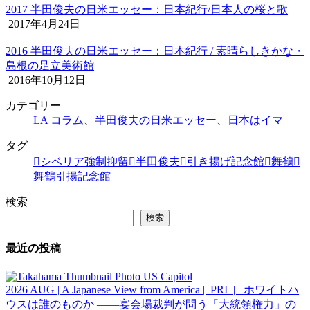
2017 半田俊夫の日米エッセー：日本紀行/日本人の桜と歌
2017年4月24日
2016 半田俊夫の日米エッセー：日本紀行 / 素晴らしきかな・
島根の足立美術館
2016年10月12日
カテゴリー
LA コラム
、
半田俊夫の日米エッセー
、
日本はイマ
タグ
シベリア強制抑留
半田俊夫
引き揚げ記念館
舞鶴
舞鶴引揚記念館
検索
検索
最近の投稿
2026 AUG | A Japanese View from America | PRI | ホワイトハ
ウスは誰のものか ――宴会場裁判が問う「大統領権力」の