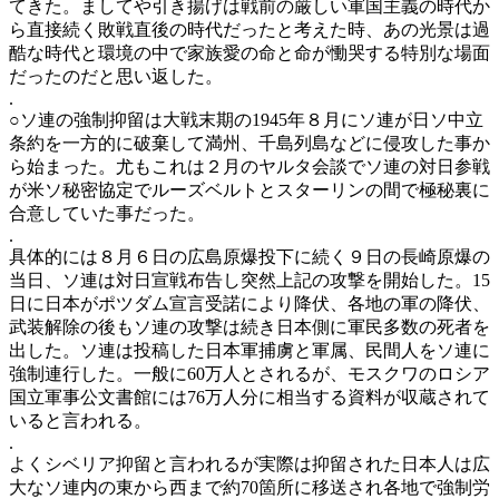
てきた。ましてや引き揚げは戦前の厳しい軍国主義の時代か
ら直接続く敗戦直後の時代だったと考えた時、あの光景は過
酷な時代と環境の中で家族愛の命と命が慟哭する特別な場面
だったのだと思い返した。
.
○ソ連の強制抑留は大戦末期の1945年８月にソ連が日ソ中立
条約を一方的に破棄して満州、千島列島などに侵攻した事か
ら始まった。尤もこれは２月のヤルタ会談でソ連の対日参戦
が米ソ秘密協定でルーズベルトとスターリンの間で極秘裏に
合意していた事だった。
.
具体的には８月６日の広島原爆投下に続く９日の長崎原爆の
当日、ソ連は対日宣戦布告し突然上記の攻撃を開始した。15
日に日本がポツダム宣言受諾により降伏、各地の軍の降伏、
武装解除の後もソ連の攻撃は続き日本側に軍民多数の死者を
出した。ソ連は投稿した日本軍捕虜と軍属、民間人をソ連に
強制連行した。一般に60万人とされるが、モスクワのロシア
国立軍事公文書館には76万人分に相当する資料が収蔵されて
いると言われる。
.
よくシベリア抑留と言われるが実際は抑留された日本人は広
大なソ連内の東から西まで約70箇所に移送され各地で強制労