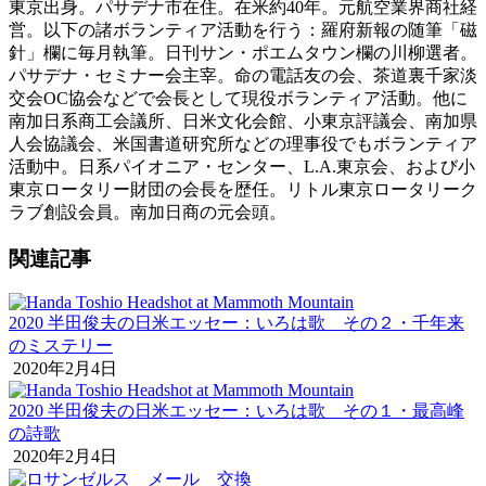
東京出身。パサデナ市在住。在米約40年。元航空業界商社経
営。以下の諸ボランティア活動を行う：羅府新報の随筆「磁
針」欄に毎月執筆。日刊サン・ポエムタウン欄の川柳選者。
パサデナ・セミナー会主宰。命の電話友の会、茶道裏千家淡
交会OC協会などで会長として現役ボランティア活動。他に
南加日系商工会議所、日米文化会館、小東京評議会、南加県
人会協議会、米国書道研究所などの理事役でもボランティア
活動中。日系パイオニア・センター、L.A.東京会、および小
東京ロータリー財団の会長を歴任。リトル東京ロータリーク
ラブ創設会員。南加日商の元会頭。
関連記事
2020 半田俊夫の日米エッセー：いろは歌 その２・千年来
のミステリー
2020年2月4日
2020 半田俊夫の日米エッセー：いろは歌 その１・最高峰
の詩歌
2020年2月4日