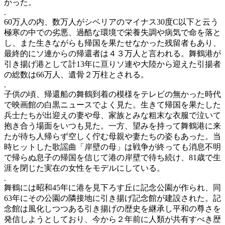
かった。
.
60万人の内、数万人がシベリアのマイナス30度C以下と云う
極寒の中での劣悪、過酷な環境で栄養失調や病気で命を落と
し、また生きながらも帰国を果たせなかった残留者もあり、
最終的にソ連からの帰還者は４３万人と言われる。舞鶴港が
引き揚げ港として計13年に亘りソ連や大陸から迎えた引揚者
の総数は66万人、遺骨２万柱とされる。
.
子供の頃、帰還船の舞鶴到着の模様をテレビの無かった時代
で映画館の白黒ニュースでよく見た。生きて帰国を果たした
兵士たちが出迎えの妻や母、家族とみな粗末な衣服で泣いて
抱き合う場面をいつも見た。一方、望みを持って舞鶴港に来
たが待ち人帰らず空しく佇む母親や妻たちの姿もあった。当
時ヒットした歌謡曲「岸壁の母」は戦争が終っても消息不明
で帰らぬ息子の帰国を信じて港の岸壁で待ち続け、81歳で生
涯を閉じた実在の女性をモデルにしている。
.
舞鶴には昭和45年に港を見下ろす丘に記念公園が作られ、同
63年にその公園の隣接地に引き揚げ記念館が建設された。記
念館は風化しつつある引き揚げの歴史を継承し平和の尊さを
発信しようとしており、今から２年前に人類が共有すべき歴