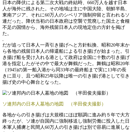
日本の降伏による第二次大戦の終結時、660万人を越す日本
人が海外に残された。その地域は主に中国大陸、朝鮮半島、
東南アジア、それに60万人のシベリア強制抑留と言われるソ
連だった。降伏当初の日本政府は空襲で荒廃した国土と食糧
不足の国情から、海外残留日本人の現地定住の方針を掲げ
た。
.
だが追って日本人一斉引き揚げへと方針転換、昭和20年末か
ら各地の残留日本人の帰還船による引き揚げが始まった。引
き揚げ船を受け入れる港として政府は全国に十数の引き揚げ
港を指定したがその中で最大が舞鶴だった。舞鶴は昭和20年
（1945)の第一船入港から同33年の最終船まで実に13年の長
きに亘り、且つ昭和25年以降は唯一の引き揚げ港として引き
揚げ史の中心舞台となった。
ソ連邦内の日本人墓地の地図 （半田俊夫撮影）
各地からの引き揚げは大規模にほぼ順調に進み約５年で大方
終ったが、ソ連が自国内に強制移送し強制労働に投入した日
本軍人捕虜と民間人60万人の引き揚げは別で容易に進展しな