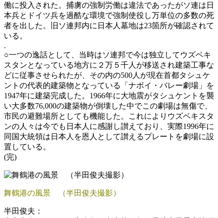
働に投入された。捕虜の強制労働は違法であったがソ連は日
本兵とドイツ兵を過酷な環境で強制使役し万単位の多数の死
者を出した。旧ソ連邦内に日本人墓地は23箇所が確認されて
いる。
.
○一つの逸話として、当時はソ連邦で今は独立してウズベキ
スタンとなっている地方に２万５千人が移送され建築工事な
どに従事させられたが、その内の500人が現在首都タシュケ
ントの代表的建築物となっている「ナボイ・バレー劇場」を
1947年に建築完成した。1966年に大地震がタシュケントを襲
い大多数76,000の建築物が倒壊した中でこの劇場は無傷で、
市民の避難場所としても機能した。これによりウズベキスタ
ンの人々は今でも日本人に感謝し讃えており、実際1996年に
同国大統領は日本人を恩人として讃えるプレートを劇場に設
置している。
(完)
舞鶴港の風景 （半田俊夫撮影）
半田俊夫：