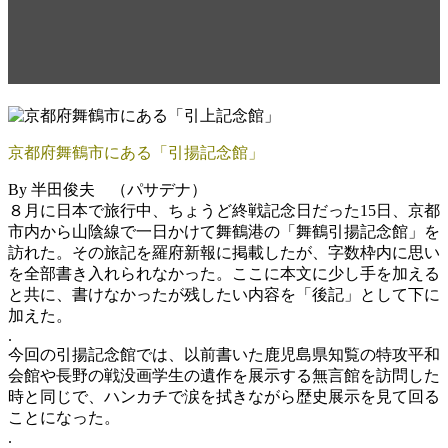
げ記念館」訪問記2017年8月
（完結編）
京都府舞鶴市にある「引揚記念館」
By 半田俊夫 （パサデナ）
８月に日本で旅行中、ちょうど終戦記念日だった15日、京都
市内から山陰線で一日かけて舞鶴港の「舞鶴引揚記念館」を
訪れた。その旅記を羅府新報に掲載したが、字数枠内に思い
を全部書き入れられなかった。ここに本文に少し手を加える
と共に、書けなかったが残したい内容を「後記」として下に
加えた。
.
今回の引揚記念館では、以前書いた鹿児島県知覧の特攻平和
会館や長野の戦没画学生の遺作を展示する無言館を訪問した
時と同じで、ハンカチで涙を拭きながら歴史展示を見て回る
ことになった。
.