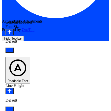
Accessibility Adjustments
Content Modules
Font Size
Powered by
OneTap
Hide Toolbar
Default
Readable Font
Line Height
Default