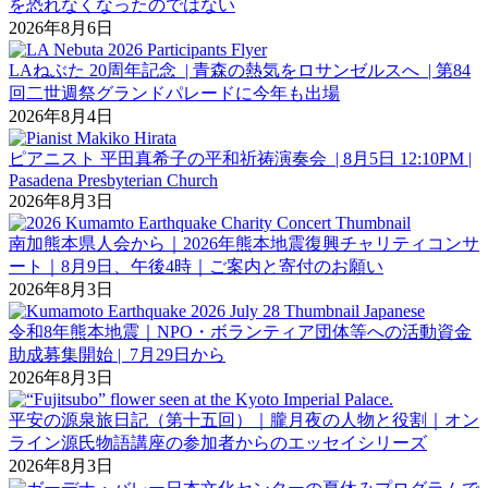
を恐れなくなったのではない
2026年8月6日
LAねぶた 20周年記念 | 青森の熱気をロサンゼルスへ | 第84
回二世週祭グランドパレードに今年も出場
2026年8月4日
ピアニスト 平田真希子の平和祈祷演奏会 | 8月5日 12:10PM |
Pasadena Presbyterian Church
2026年8月3日
南加熊本県人会から｜2026年熊本地震復興チャリティコンサ
ート｜8月9日、午後4時｜ご案内と寄付のお願い
2026年8月3日
令和8年熊本地震｜NPO・ボランティア団体等への活動資金
助成募集開始 | 7月29日から
2026年8月3日
平安の源泉旅日記（第十五回）｜朧月夜の人物と役割｜オン
ライン源氏物語講座の参加者からのエッセイシリーズ
2026年8月3日