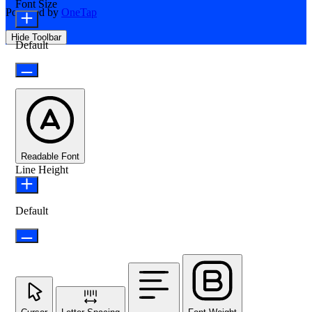
Font Size
Powered by
OneTap
Hide Toolbar
Default
Readable Font
Line Height
Default