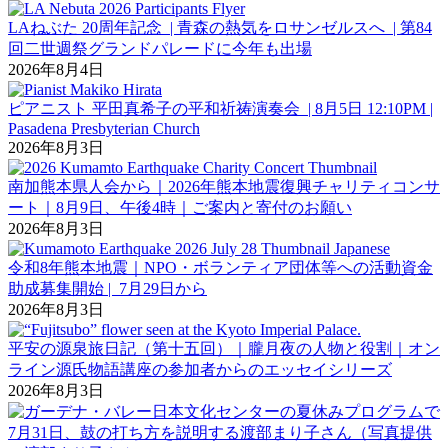
LAねぶた 20周年記念 | 青森の熱気をロサンゼルスへ | 第84
回二世週祭グランドパレードに今年も出場
2026年8月4日
ピアニスト 平田真希子の平和祈祷演奏会 | 8月5日 12:10PM |
Pasadena Presbyterian Church
2026年8月3日
南加熊本県人会から｜2026年熊本地震復興チャリティコンサ
ート｜8月9日、午後4時｜ご案内と寄付のお願い
2026年8月3日
令和8年熊本地震｜NPO・ボランティア団体等への活動資金
助成募集開始 | 7月29日から
2026年8月3日
平安の源泉旅日記（第十五回）｜朧月夜の人物と役割｜オン
ライン源氏物語講座の参加者からのエッセイシリーズ
2026年8月3日