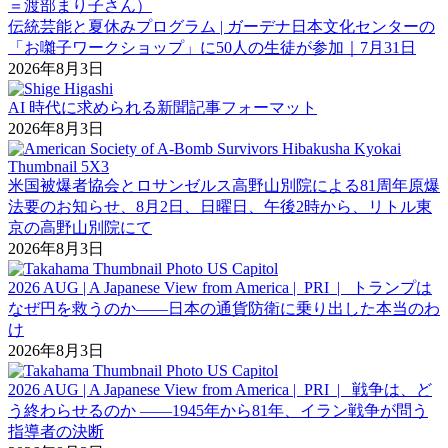
伝統芸能と夏休みプログラム | ガーデナ日本文化センターの
「お囃子ワークショップ」に50人の生徒が参加｜7月31日
2026年8月3日
AI 時代に求められる新聞記事フォーマット
2026年8月3日
米国被爆者協会とロサンゼルス高野山別院による81周年原爆
法要のお知らせ、8月2日、日曜日、午後2時から、リトル東
京の高野山別院にて
2026年8月3日
2026 AUG | A Japanese View from America | PRI | トランプは
なぜ円を救うのか――日本の通貨防衛に乗り出した本当のわ
け
2026年8月3日
2026 AUG | A Japanese View from America | PRI | 戦争は、ど
う終わらせるのか ――1945年から81年、イラン戦争が問う
指導者の決断