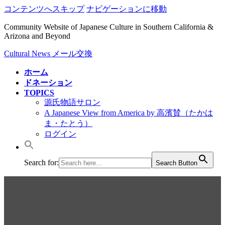
コンテンツへスキップ
ナビゲーションに移動
Community Website of Japanese Culture in Southern California &
Arizona and Beyond
Cultural News メール交換
ホーム
ドネーション
TOPICS
源氏物語サロン
A Japanese View from America by 高濱賛（たかは
ま・たとう）
ログイン
Search for:
Search Button
Cultural News