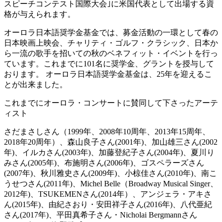
スピーチコンテスト国際大会｣に米国代表として出場する資
格が与えられます。
オーロラ日本語奨学金基金では、募金活動の一環として春の
日本映画上映会、チャリティ・ゴルフ・クラシック、日本か
ら一流の歌手を招いての秋のベネフィット・イベントを行っ
ています。これまでに101名に奨学金、グラントを授与して
おります。 オーロラ日本語奨学金基金は、25年を迎えるこ
とが出来ました。
これまでにオーロラ・コンサートに賛同して下さったアーテ
ィスト
さだまさしさん（1999年、2008年10周年、2013年15周年、
2018年20周年）、森山良子さん(2001年)、加山雄三さん(2002
年)、イルカさん(2003年)、加藤登紀子さん(2004年)、夏川り
みさん(2005年)、布施明さん(2006年)、ゴスペラーズさん
(2007年)、秋川雅史さん(2009年)、小椋佳さん(2010年)、南こ
うせつさん(2011年)、Michel Belle（Broadway Musical Singer、
2012年)、TSUKEMENさん(2014年）、アンジェラ・アキさ
ん(2015年)、由紀さおり・安田祥子さん(2016年)、八代亜紀
さん(2017年)、平田真希子さん・Nicholai Bergmannさん