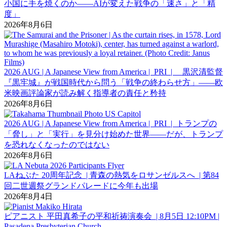
小国に手を焼くのか――AIが変えた戦争の「速さ」と「精
度」
2026年8月6日
2026 AUG | A Japanese View from America | PRI | 黒沢清監督
『黒牢城』が戦国時代から問う「戦争の終わらせ方」――欧
米映画評論家が読み解く指導者の責任と矜持
2026年8月6日
2026 AUG | A Japanese View from America | PRI | トランプの
「脅し」と「実行」を見分け始めた世界――だが、トランプ
を恐れなくなったのではない
2026年8月6日
LAねぶた 20周年記念 | 青森の熱気をロサンゼルスへ | 第84
回二世週祭グランドパレードに今年も出場
2026年8月4日
ピアニスト 平田真希子の平和祈祷演奏会 | 8月5日 12:10PM |
Pasadena Presbyterian Church