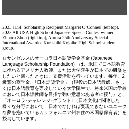
年記念スペシャル・イベント
2023 JLSF Scholarship Recipient Margaret O’Connell (left top),
2023 All-USA High School Japanese Speech Contest winner
Zhuoru Zhou (right top), Aurora 25th Anniversary Special
International Awardee Kurashiki Kojoike High School student
group.
ロサンゼルスのオーロラ日本語奨学金基金
(Japanese
Language Scholarship Foundation)
は、米国で日本語教育
に携わるアメリカ人教師、または大学院生が日本での研修を
したいと願ったときに、支援活動を行っています。毎年、
2
種類の奨学金、｢日本語奨学金」（現役の日本語教師、もし
くは日本語教育を専攻している大学院生で、将来米国の学校
において日本語教師を目指す強い意思のある者に授与）と、
「オーロラ･チャレンジ･グラント｣（日本文化に関連した
様々な分野において、日本でなければ実現できないユニーク
な夢を抱いているカリフォルニア州在住の米国籍保有者）を
授与しています。
+++