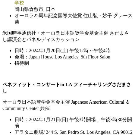
学校
岡山県倉敷市, 日本
オーロラ25周年記念国際大使賞 住山弘・妙子 グレース
柴
米国時事通信社・オーロラ日本語奨学金基金主催 さだまさ
し講演会とパネルディスカッション
日時：2024年1月20日(土) 午後12時～午後4時
会場：Japan House Los Angeles, 5th Floor Salon
招待制
ベネフィット・コンサート
in LA フィーチャリングさだまさ
し
オーロラ日本語奨学金基金主催 Japanese American Cultural ＆
Community Center 共催
日時：2024年1月21日(日) 午後3時開場、午後3時30分開
演
アラタニ劇場/ 244 S. San Pedro St. Los Angeles, CA 90012