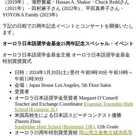
（2019年）、海野雅威・Hassan A. Shakur・Chuck Reddさん
（2021年）・田村麻子さん (2022年) 、平田真希子さん・
YOYOKA Family (2023年)
下記の日程で25周年記念イベントとコンサートを開催いたし
ます。
オーロラ日本語奨学金基金
25周年記念スペシャル・イベント
オーロラ日本語奨学金基金主催 オーロラ日本語奨学金基金
特別賞授賞式
日時：2024年1月20日(土) 受付 午前9時30分 午前10時～
午前11時30分
会場：Japan House Los Angeles, 5th Floor Salon
受賞者
オーロラ日本語奨学金受賞者 Margaret O’Connell
Teacher and Exchange Coordinator
Evanston Township High
School (Evanston, IL)
米国高校生による日本語スピーチコンテスト優勝
Zhuoru Zhou
Southridge High School (Beaverton, OR)
, 12th Grade
オーロラ25周年特別賞受賞校
岡山県立倉敷古城池高等