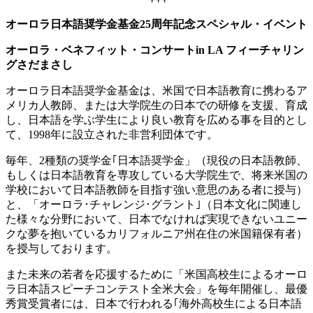
オーロラ日本語奨学金基金
25周年記念スペシャル・イベント
オーロラ・ベネフィット・コンサート
in LA フィーチャリン
グさだまさし
オーロラ日本語奨学金基金は、米国で日本語教育に携わるア
メリカ人教師、または大学院生の日本での研修を支援、育成
し、日本語を学ぶ学生により良い教育を広める事を目的とし
て、1998年に設立された非営利団体です。
毎年、2種類の奨学金｢日本語奨学金」（現役の日本語教師、
もしくは日本語教育を専攻している大学院生で、将来米国の
学校において日本語教師を目指す強い意思のある者に授与）
と、「オーロラ･チャレンジ･グラント｣（日本文化に関連し
た様々な分野において、日本でなければ実現できないユニー
クな夢を抱いているカリフォルニア州在住の米国籍保有者）
を授与しております。
また未来の若者を応援するために「米国高校生によるオーロ
ラ日本語スピーチコンテスト全米大会」を毎年開催し、最優
秀賞受賞者には、日本で行われる｢海外高校生による日本語