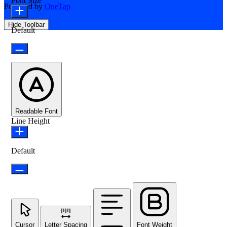
Font Size
Powered by
OneTap
Hide Toolbar
Default
Readable Font
Line Height
Default
Cursor
Letter Spacing
Font Weight