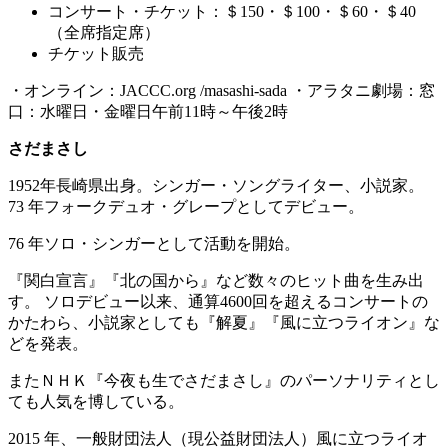
コンサート・チケット：＄150・＄100・＄60・＄40
（全席指定席）
チケット販売
・オンライン：JACCC.org /masashi-sada ・アラタニ劇場：窓
口：水曜日・金曜日午前11時～午後2時
さだまさし
1952年長崎県出身。シンガー・ソングライター、小説家。
73 年フォークデュオ・グレープとしてデビュー。
76 年ソロ・シンガーとして活動を開始。
『関白宣言』『北の国から』など数々のヒット曲を生み出
す。 ソロデビュー以来、通算4600回を超えるコンサートの
かたわら、小説家としても『解夏』『風に立つライオン』な
どを発表。
またＮＨＫ『今夜も生でさだまさし』のパーソナリティとし
ても人気を博している。
2015 年、一般財団法人（現公益財団法人）風に立つライオ