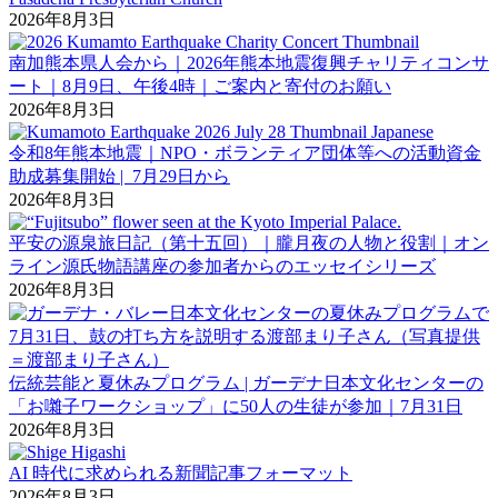
2026年8月3日
南加熊本県人会から｜2026年熊本地震復興チャリティコンサ
ート｜8月9日、午後4時｜ご案内と寄付のお願い
2026年8月3日
令和8年熊本地震｜NPO・ボランティア団体等への活動資金
助成募集開始 | 7月29日から
2026年8月3日
平安の源泉旅日記（第十五回）｜朧月夜の人物と役割｜オン
ライン源氏物語講座の参加者からのエッセイシリーズ
2026年8月3日
伝統芸能と夏休みプログラム | ガーデナ日本文化センターの
「お囃子ワークショップ」に50人の生徒が参加｜7月31日
2026年8月3日
AI 時代に求められる新聞記事フォーマット
2026年8月3日