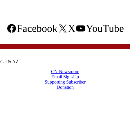
Facebook
X
YouTube
o Cal & AZ
CN Newsroom
Email Sign-Up
Supporting Subscriber
Donation