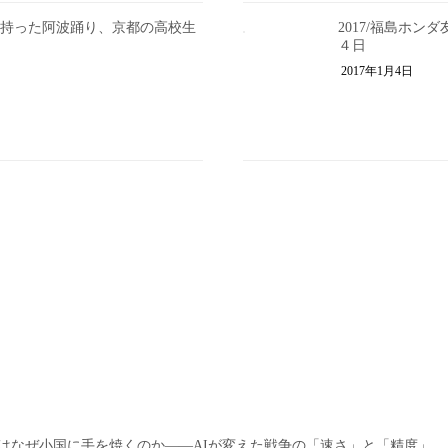
「楽器を持った阿波踊り、京都の高校生
2017/福島ホ
４日
2017年1月4日
ica | PRI | 大国はなぜ小国に手を焼くのか――AIが変えた戦争の「速さ」と「精度」