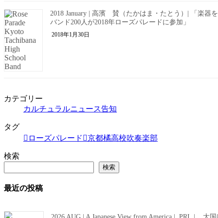
2018 January | 高濱 賛（たかはま・たとう）| 
バンド200人が2018年ローズパレードに参加」
2018年1月30日
カテゴリー
カルチュラルニュース告知
タグ
ローズパレード
京都橘高校吹奏楽部
検索
検索
最近の投稿
2026 AUG | A Japanese View from Amer