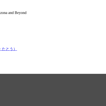
rizona and Beyond
かはま・たとう）
奏楽部が参加しました