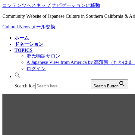
コンテンツへスキップ
ナビゲーションに移動
Community Website of Japanese Culture in Southern California & A
Cultural News メール交換
ホーム
ドネーション
TOPICS
源氏物語サロン
A Japanese View from America by 高濱賛（た
ログイン
Search for:
Search Button
2018年ローズパレードに京都橘高校吹