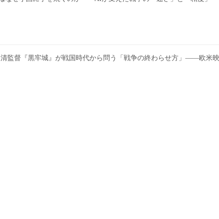
America | PRI | 黒沢清監督『黒牢城』が戦国時代から問う「戦争の終わらせ