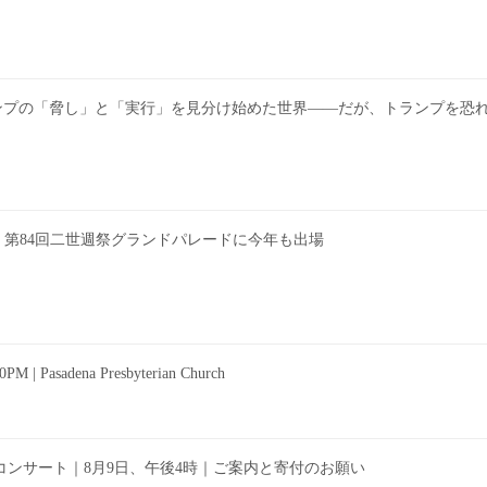
erica | PRI | トランプの「脅し」と「実行」を見分け始めた世界――だが、トラ
 | 第84回二世週祭グランドパレードに今年も出場
adena Presbyterian Church
コンサート｜8月9日、午後4時｜ご案内と寄付のお願い