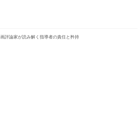
方」――欧米映画評論家が読み解く指導者の責任と矜持