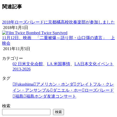
関連記事
2018年ローズパレードに京都橘高校吹奏楽部が参加しました
2018年1月1日
11月12日、映画 「二重被爆～語り部・山口彊の遺言」 上
映会
2011年11月5日
カテゴリー
02 日米文化会館
、
LA 米国事情
、
LA日本文化イベント
2013-2026
タグ
Fukushima
アメリカン・ホンダ
グレイトフル・クレ
イン・アンサンブル
ダニエル・ホー
ローズパレード
福島
福島ホンダ友達コンサート
検索
検索