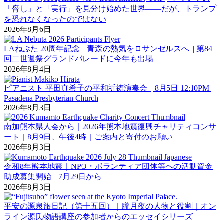
「脅し」と「実行」を見分け始めた世界――だが、トランプ
を恐れなくなったのではない
2026年8月6日
LAねぶた 20周年記念 | 青森の熱気をロサンゼルスへ | 第84
回二世週祭グランドパレードに今年も出場
2026年8月4日
ピアニスト 平田真希子の平和祈祷演奏会 | 8月5日 12:10PM |
Pasadena Presbyterian Church
2026年8月3日
南加熊本県人会から｜2026年熊本地震復興チャリティコンサ
ート｜8月9日、午後4時｜ご案内と寄付のお願い
2026年8月3日
令和8年熊本地震｜NPO・ボランティア団体等への活動資金
助成募集開始 | 7月29日から
2026年8月3日
平安の源泉旅日記（第十五回）｜朧月夜の人物と役割｜オン
ライン源氏物語講座の参加者からのエッセイシリーズ