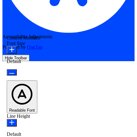
Accessibility Adjustments
Content Modules
Font Size
Powered by
OneTap
Hide Toolbar
Default
Readable Font
Line Height
Default