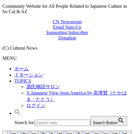
Community Website for All People Related to Japanese Culture in
So Cal & AZ
CN Newsroom
Email Sign-Up
Supporting Subscriber
Donation
(C) Cultural News
MENU
ホーム
ドネーション
TOPICS
源氏物語サロン
A Japanese View from America by 高濱賛（たかは
ま・たとう）
ログイン
Search for:
Search Button