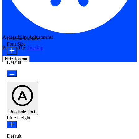
Accessibility Adjustments
Content Modules
Font Size
Powered by
OneTap
Hide Toolbar
Default
Readable Font
Line Height
Default