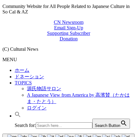
Community Website for All People Related to Japanese Culture in
So Cal & AZ
CN Newsroom
Email Sign-Up
Supporting Subscriber
Donation
(C) Cultural News
MENU
ホーム
ドネーション
TOPICS
源氏物語サロン
A Japanese View from America by 高濱賛（たかは
ま・たとう）
ログイン
Search for:
Search Button