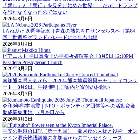
「脅し」と「実行」を見分け始めた世界――だが、トランプ
を恐れなくなったのではない
2026年8月6日
LAねぶた 20周年記念 | 青森の熱気をロサンゼルスへ | 第84
回二世週祭グランドパレードに今年も出場
2026年8月4日
ピアニスト 平田真希子の平和祈祷演奏会 | 8月5日 12:10PM |
Pasadena Presbyterian Church
2026年8月3日
南加熊本県人会から｜2026年熊本地震復興チャリティコンサ
ート｜8月9日、午後4時｜ご案内と寄付のお願い
2026年8月3日
令和8年熊本地震｜NPO・ボランティア団体等への活動資金
助成募集開始 | 7月29日から
2026年8月3日
平安の源泉旅日記（第十五回）｜朧月夜の人物と役割｜オン
ライン源氏物語講座の参加者からのエッセイシリーズ