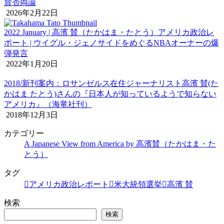
賛否両論
2026年2月22日
2022 January | 高濱 賛（たかはま・たとう）アメリカ政治レ
ポート | ウイグル・ジェノサイドをめぐるNBAオーナーの爆
弾発言
2022年1月20日
2018/新刊案内：ロサンゼルス在住ジャーナリスト高濱 賛(た
かはま たとう)さんの『日本人が知っているようで知らない
アメリカ』（海竜社刊）
2018年12月3日
カテゴリー
A Japanese View from America by 高濱賛（たかはま・た
とう）
タグ
アメリカ政治レポート
米大統領選挙
高濱 賛
検索
検索