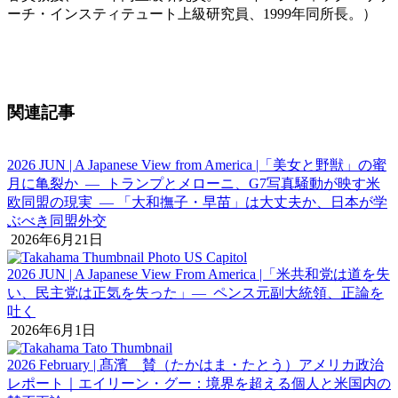
ーチ・インスティテュート上級研究員、1999年同所長。）
関連記事
2026 JUN | A Japanese View from America |「美女と野獣」の蜜
月に亀裂か ― トランプとメローニ、G7写真騒動が映す米
欧同盟の現実 ― 「大和撫子・早苗」は大丈夫か、日本が学
ぶべき同盟外交
2026年6月21日
2026 JUN | A Japanese View From America |「米共和党は道を失
い、民主党は正気を失った」― ペンス元副大統領、正論を
吐く
2026年6月1日
2026 February | 髙濱 賛（たかはま・たとう）アメリカ政治
レポート｜エイリーン・グー：境界を超える個人と米国内の