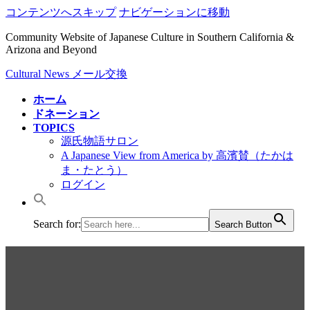
コンテンツへスキップ
ナビゲーションに移動
Community Website of Japanese Culture in Southern California &
Arizona and Beyond
Cultural News メール交換
ホーム
ドネーション
TOPICS
源氏物語サロン
A Japanese View from America by 高濱賛（たかは
ま・たとう）
ログイン
Search for:
Search Button
2019 December | 高濱 賛（た
かはま・たとう）アメリカ政