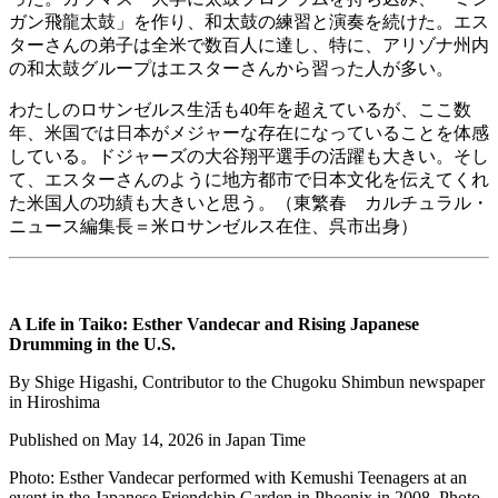
ガン飛龍太鼓」を作り、和太鼓の練習と演奏を続けた。エス
ターさんの弟子は全米で数百人に達し、特に、アリゾナ州内
の和太鼓グループはエスターさんから習った人が多い。
わたしのロサンゼルス生活も40年を超えているが、ここ数
年、米国では日本がメジャーな存在になっていることを体感
している。ドジャーズの大谷翔平選手の活躍も大きい。そし
て、エスターさんのように地方都市で日本文化を伝えてくれ
た米国人の功績も大きいと思う。（東繁春 カルチュラル・
ニュース編集長＝米ロサンゼルス在住、呉市出身）
A Life in Taiko: Esther Vandecar and Rising Japanese
Drumming in the U.S.
By Shige Higashi, Contributor to the Chugoku Shimbun newspaper
in Hiroshima
Published on May 14, 2026 in Japan Time
Photo: Esther Vandecar performed with Kemushi Teenagers at an
event in the Japanese Friendship Garden in Phoenix in 2008. Photo