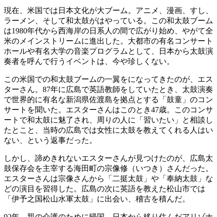
現在、米国では日本文化が大ブーム。アニメ、漫画、すし、
ラーメン、そして和太鼓がはやっている。この和太鼓ブーム
は1980年代から西海岸の日系人の間で広がり始め、やがて全
米のメインストリームに進出した。大都市の有名コンサート
ホールや有名大学の音楽プログラムとして、日本から太鼓演
奏者を呼んで行うイベントは、今や珍しくない。
この米国での和太鼓ブームの一翼をになってきたのが、エス
ターさん。87年に広島で英語教師をしていたとき、太鼓演奏
で世界的に有名な新潟県佐渡島を拠点とする「鼓童」のコン
サートを聞いた。エスターさんはこのとき47歳。このコンサ
ートで和太鼓に魅了され、周りの人に「習いたい」と相談し
たとこと、当時の広島では女性に太鼓を教えてくれる人はい
ない、という返事だった。
しかし、諦めきれないエスターさんが見つけたのが、広島太
鼓保存会を主宰する海田町の宗像修（いつき）さんだった。
エスターさんは宗像さんから「二挺太鼓」や「奉納太鼓」な
どの演目を習得した。広島の次に英語を教えた松山市では
「伊予之国松山水軍太鼓」に出会い、稽古を積んだ。
92年、親の介護のために帰国。日本から移り住んだアリゾナ