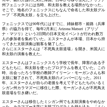
州フェニックスには当時、和太鼓を教える場所がなかった。
そこで、地名のフェニックスにちなんで命名した和太鼓グル
ープ「不死鳥太鼓」を立ち上げた。
フェニックスでは90年代にはすでに、姉妹都市・姫路（兵庫
県）の協力を得て、毎年2月末に Arizona Matsuri（アリゾ
ナ・マツリ）という2日間の日本文化イベントが行われ数万
人の参加者を集めていた。エスターさんが本場、日本から持
ってきた太鼓演奏は観客を魅了した。
さらにエスターさんは「不死鳥太鼓道場」を開き、米国人に
和太鼓の演奏を教えた。
エスターさんはフェニックスろう学校で長年、障害のある子
どもたちに、和太鼓を使ったプログラムを教えていた。この
時、出会ったろう学校の教師アイリーン・モーガンさんも和
太鼓に魅了されて、不死鳥太鼓のメンバーになった。2011
年、エスターさんが自らの老後を考えて子どもたちのいるミ
シガン州カラマズーに移住した際、モーガンさんが不死鳥太
鼓道場を引き継いだ。
エスターさんは移住したミシガン州でも太鼓演奏をやめなか
った。カラマズー大学に太鼓プログラムを持ち込み、「ミシ