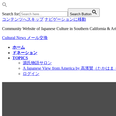
Search for:
Search Button
コンテンツへスキップ
ナビゲーションに移動
Community Website of Japanese Culture in Southern California & A
Cultural News メール交換
ホーム
ドネーション
TOPICS
源氏物語サロン
A Japanese View from America by 高濱賛（た
ログイン
2026 MAY | A Japanese
いふりする」をやめた日