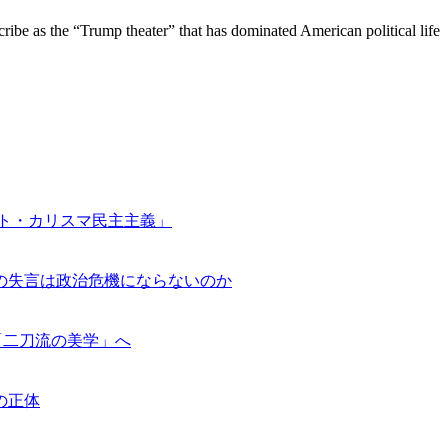
ibe as the “Trump theater” that has dominated American political life
ける「ポスト・カリスマ民主主義」
ぜトランプ氏の失言は政治危機にならないのか
スから「二刀流の美学」へ
」の正体