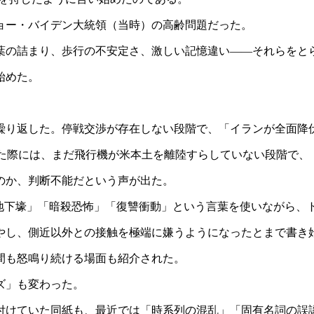
ジョー・バイデン大統領（当時）の高齢問題だった。
葉の詰まり、歩行の不安定さ、激しい記憶違い――それらをと
始めた。
繰り返した。停戦交渉が存在しない段階で、「イランが全面降
った際には、まだ飛行機が米本土を離陸すらしていない段階で、
のか、判断不能だという声が出た。
カ月、「地下壕」「暗殺恐怖」「復讐衝動」という言葉を使いなが
やし、側近以外との接触を極端に嫌うようになったとまで書き
間も怒鳴り続ける場面も紹介された。
ズ」も変わった。
付けていた同紙も、最近では「時系列の混乱」「固有名詞の誤