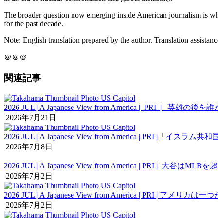
The broader question now emerging inside American journalism is whet
for the past decade.
Note: English translation prepared by the author. Translation assistan
＠＠＠
関連記事
2026 JUL | A Japanese View from America
2026年7月21日
2026 JUL | A Japanese View from Americ
2026年7月8日
2026 JUL | A Japanese View from America 
2026年7月2日
2026 JUL | A Japanese View from America |
2026年7月2日