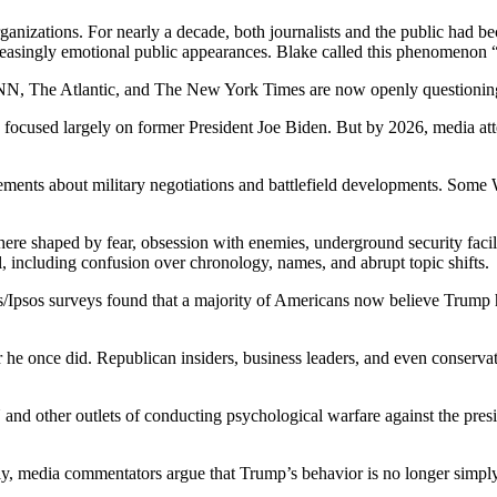
anizations. For nearly a decade, both journalists and the public had 
ncreasingly emotional public appearances. Blake called this phenomeno
 CNN, The Atlantic, and The New York Times are now openly questioning 
 focused largely on former President Joe Biden. But by 2026, media atte
ements about military negotiations and battlefield developments. Some 
ere shaped by fear, obsession with enemies, underground security facil
l, including confusion over chronology, names, and abrupt topic shifts.
ers/Ipsos surveys found that a majority of Americans now believe Trum
 he once did. Republican insiders, business leaders, and even conserva
and other outlets of conducting psychological warfare against the presi
, media commentators argue that Trump’s behavior is no longer simply en