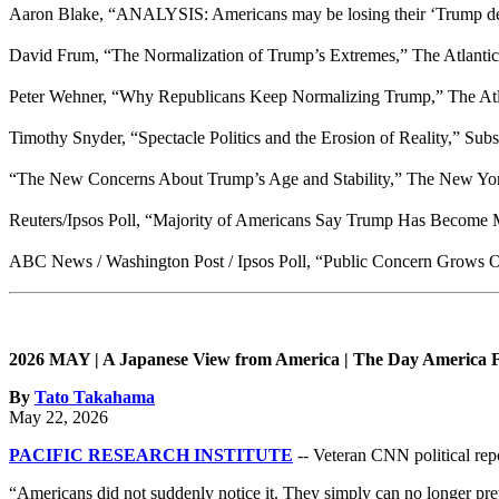
Aaron Blake, “ANALYSIS: Americans may be losing their ‘Trump
David Frum, “The Normalization of Trump’s Extremes,” The Atla
Peter Wehner, “Why Republicans Keep Normalizing Trump,” The 
Timothy Snyder, “Spectacle Politics and the Erosion of Reality,”
“The New Concerns About Trump’s Age and Stability,” The New
Reuters/Ipsos Poll, “Majority of Americans Say Trump Has Becom
ABC News / Washington Post / Ipsos Poll, “Public Concern Grow
2026 MAY | A Japanese View from America | The Day America Fi
By
Tato Takahama
May 22, 2026
PACIFIC RESEARCH INSTITUTE
-- Veteran CNN political rep
“Americans did not suddenly notice it. They simply can no longer prete