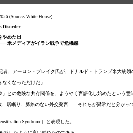
2026 (Source: White House)
s Disorder
をやめた日
――
米メディアがイラン戦争で危機感
治記者、アーロン・ブレイク氏が、ドナルド・トランプ米大統領
きなくなっただけだ」
現象」との危険な共存関係を、ようやく言語化し始めたという意
拡散、居眠り、脈絡のない外交発言――それらが異常だと分かっ
zation Syndrome）と表現した。
、満を持したように言い始めたのである。