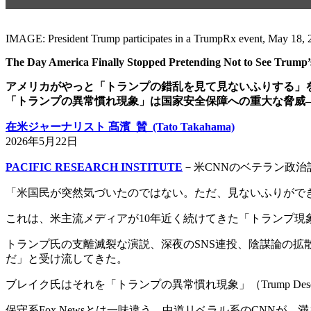
IMAGE: President Trump participates in a TrumpRx event, May 18, 
The Day America Finally Stopped Pretending Not to See Trump’
アメリカがやっと「トランプの錯乱を見て見ないふりする」
「トランプの異常慣れ現象」は国家安全保障への重大な脅威
在米ジャーナリスト 髙濱 賛 (Tato Takahama)
2026年5月22日
PACIFIC RESEARCH INSTITUTE
－米CNNのベテラン政
「米国民が突然気づいたのではない。ただ、見ないふりがで
これは、米主流メディアが10年近く続けてきた「トランプ
トランプ氏の支離滅裂な演説、深夜のSNS連投、陰謀論の
だ」と受け流してきた。
ブレイク氏はそれを「トランプの異常慣れ現象」（Trump Desensiti
保守系Fox Newsとは一味違う、中道リベラル系のCNNが