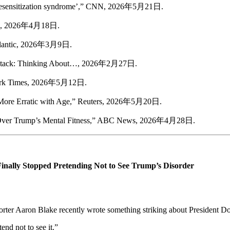
 desensitization syndrome’,” CNN, 2026年5月21日.
ntic, 2026年4月18日.
Atlantic, 2026年3月9日.
 Substack: Thinking About…, 2026年2月27日.
 York Times, 2026年5月12日.
e More Erratic with Age,” Reuters, 2026年5月20日.
s Over Trump’s Mental Fitness,” ABC News, 2026年4月28日.
nally Stopped Pretending Not to See Trump’s Disorder
orter Aaron Blake recently wrote something striking about President Do
nd not to see it.”