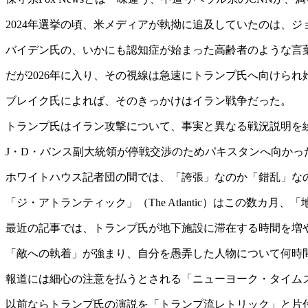
2024年選挙の頃、米メディアが執拗に追及していたのは、
バイデン氏の、いかにも認知症が始まった高齢者のような言
だが2026年に入り、その視線は急速にトランプ氏へ向けられ
ブレイク氏によれば、そのきっかけはイラン戦争だった。
トランプ氏はイラン攻撃について、事実と異なる戦況説明を
J・D・バンス副大統領が停戦交渉のためパキスタンへ向か
ホワイトハウス記者団の間では、「誇張」なのか「錯乱」な
「ジ・アトランティック」（The Atlantic）はこの数
最近の記事では、トランプ氏が地下施設に滞在する時間を増
「敵への執着」が強まり、自分を愚弄した人物について何時
報道には細心の注意を払うとされる「ニューヨーク・タイム
以前ならトランプ氏の演説を「トランプ流レトリック」と片