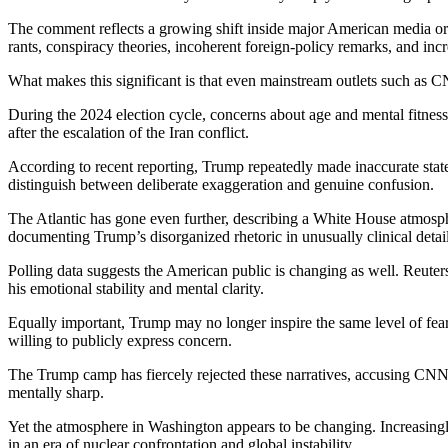
The comment reflects a growing shift inside major American media org
rants, conspiracy theories, incoherent foreign-policy remarks, and i
What makes this significant is that even mainstream outlets such as
During the 2024 election cycle, concerns about age and mental fitness
after the escalation of the Iran conflict.
According to recent reporting, Trump repeatedly made inaccurate stat
distinguish between deliberate exaggeration and genuine confusion.
The Atlantic has gone even further, describing a White House atmosph
documenting Trump’s disorganized rhetoric in unusually clinical detai
Polling data suggests the American public is changing as well. Reut
his emotional stability and mental clarity.
Equally important, Trump may no longer inspire the same level of fear
willing to publicly express concern.
The Trump camp has fiercely rejected these narratives, accusing CNN 
mentally sharp.
Yet the atmosphere in Washington appears to be changing. Increasingly
in an era of nuclear confrontation and global instability.