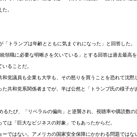
えた。
％が「トランプは年齢とともに気まぐれになった」と回答した。
大統領職に必要な明晰さを欠いている」とする回答は過去最高
ていることだ。
共和党議員も企業も大学も、その怒りを買うことを恐れて沈黙
った共和党系関係者までが、半ば公然と「トランプ氏の様子が
強めるたび、「リベラルの偏向」と逆襲され、視聴率や購読数の
っては「巨大なビジネスの対象」でもあったからだ。
ョーではない。アメリカの国家安全保障にかかわる問題ではな