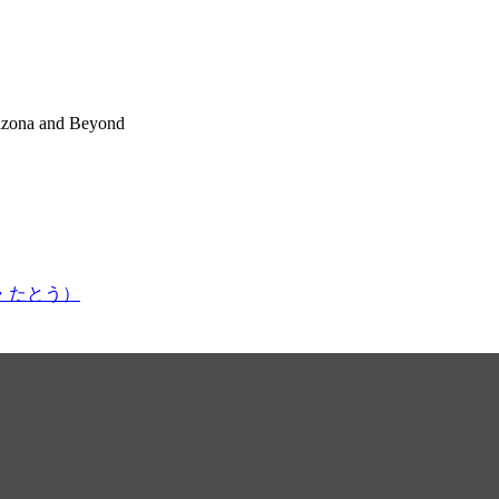
rizona and Beyond
かはま・たとう）
 View from America | 