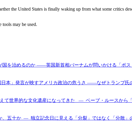
her the United States is finally waking up from what some critics descr
ce tools may be used.
 | PRI | 英雄の後を誰が国を治めるのか ――英国新首相バーナムが問いか
a | PRI |「イスラム共和国日本」発言が映すアメリカ政治の危うさ ――な
| PRI | 大谷はMLBを超えて世界的な文化遺産になってきた ― ベーブ・ルー
 PRI | アメリカは一つか、五十か ― 独立記念日に見える「分裂」ではなく「分散