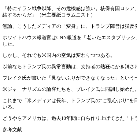
「特にイラン戦争以降、その危機感は強い。核保有国ロシア
結するからだ」（米主要紙コラムニスト）
無論、こうしたメディアの「変身」に、トランプ陣営は猛反
ホワイトハウス報道官はCNN報道を「老いたエスタブリッ
した。
しかし、それでも米国内の空気は変わりつつある。
以前ならトランプ氏の異常言動は、支持者の熱狂にかき消さ
ブレイク氏が書いた「見ないふりができなくなった」という
米ジャーナリズムの論客たちも、ブレイク氏に同調し始めた
これまで「米メディアは長年、トランプ氏の“ご乱心ぶり”を日常化してき
いる。
どうやらアメリカは、過去10年間に自ら作り上げてきた「
参考文献