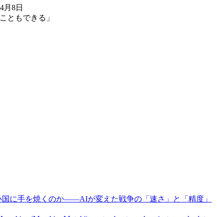
4月8日
ることもできる」
 PRI | 大国はなぜ小国に手を焼くのか――AIが変えた戦争の「速さ」と「精度」