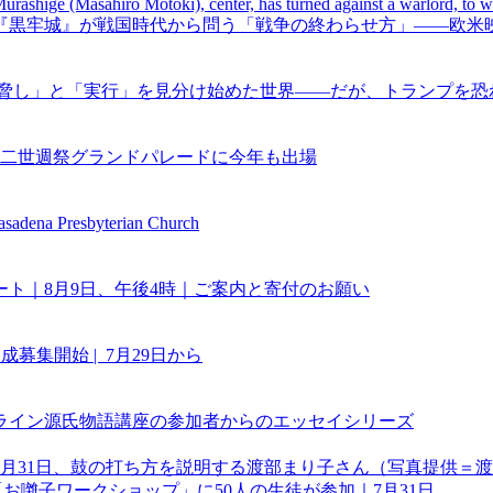
ca | PRI | 黒沢清監督『黒牢城』が戦国時代から問う「戦争の終わらせ
a | PRI | トランプの「脅し」と「実行」を見分け始めた世界――だが、ト
84回二世週祭グランドパレードに今年も出場
Presbyterian Church
ート｜8月9日、午後4時｜ご案内と寄付のお願い
集開始 | 7月29日から
ライン源氏物語講座の参加者からのエッセイシリーズ
お囃子ワークショップ」に50人の生徒が参加｜7月31日