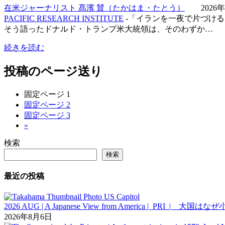
在米ジャーナリスト 髙濱 賛（たかはま・たとう）
2026年
PACIFIC RESEARCH INSTITUTE
-「イランを一夜で片づけ
そう語ったドナルド・トランプ米大統領は、そのわずか…
続きを読む
投稿のページ送り
固定ページ
1
固定ページ
2
固定ページ
3
»
検索
検索
最近の投稿
2026 AUG | A Japanese View from America |
2026年8月6日