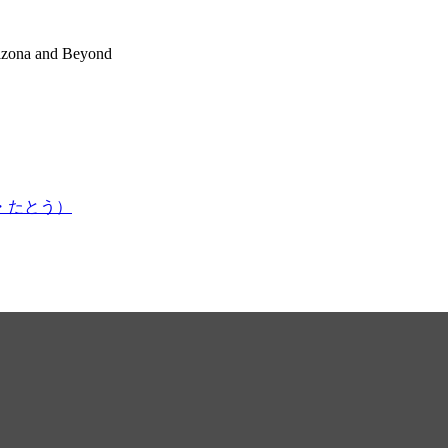
rizona and Beyond
かはま・たとう）