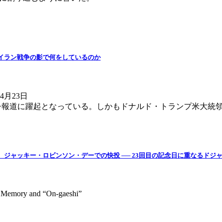
恩はイラン戦争の影で何をしているのか
4月23日
争報道に躍起となっている。しかもドナルド・トランプ米大統領
谷翔平、ジャッキー・ロビンソン・デーでの快投 ── 23回目の記念日に重なるド
s Memory and “On-gaeshi”