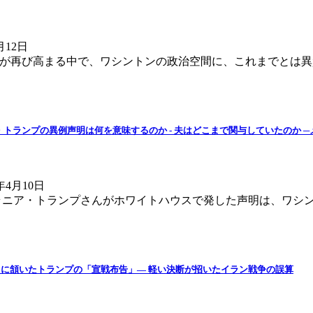
月12日
張が再び高まる中で、ワシントンの政治空間に、これまでとは異
ニア・トランプの異例声明は何を意味するのか - 夫はどこまで関与していたのか 
4月10日
メラニア・トランプさんがホワイトハウスで発した声明は、ワシ
ネタニヤフに頷いたトランプの「宣戦布告」― 軽い決断が招いたイラン戦争の誤算