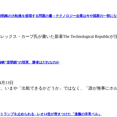
日本の防衛戦略の大転換を提唱する問題の書－テクノロジー企業は今や国家の一部に
CEOアレックス・カープ氏が書いた新著The Technological Re
ムズ海峡“逆閉鎖”の現実、勝者はだれなのか
月13日
ーは、いまや「出航できるかどうか」ではなく、「誰が無事にホ
だけがトランプを止められる - レオ14世が突きつけた「道義の非常ベル」