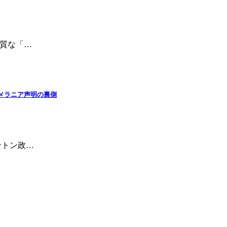
質な「…
─メラニア声明の裏側
ントン政…