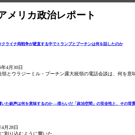
）アメリカ政治レポート
ラン・ウクライナ両戦争が硬直する中でトランプとプーチンは何を話したのか
4月30日
統領とウラジーミル・プーチン露大統領の電話会談は、何を意
餐会に響いた銃声は何を意味するのか ―揺らいだ「政治空間」の安全性と、その背
4月28日
間に割り込むように響いた。