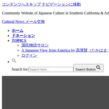
コンテンツへスキップ
ナビゲーションに移動
Community Website of Japanese Culture in Southern California & A
Cultural News メール交換
ホーム
ドネーション
TOPICS
源氏物語サロン
A Japanese View from America by 高濱賛（た
ログイン
Search for:
Search Button
Cultural News