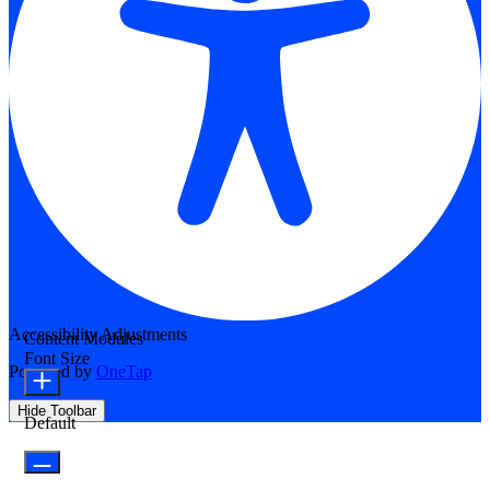
Accessibility Adjustments
Content Modules
Font Size
Powered by
OneTap
Hide Toolbar
Default