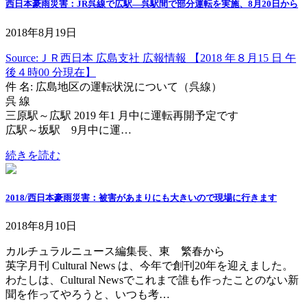
西日本豪雨災害：JR呉線で広駅―呉駅間で部分運転を実施、8月20日から
2018年8月19日
Source:ＪＲ西日本 広島支社 広報情報 【2018 年８月15 日 午
後４時00 分現在】
件 名: 広島地区の運転状況について（呉線）
呉 線
三原駅～広駅 2019 年1 月中に運転再開予定です
広駅～坂駅 9月中に運…
続きを読む
2018/西日本豪雨災害：被害があまりにも大きいので現場に行きます
2018年8月10日
カルチュラルニュース編集長、東 繁春から
英字月刊 Cultural News は、今年で創刊20年を迎えました。
わたしは、Cultural Newsでこれまで誰も作ったことのない新
聞を作ってやろうと、いつも考…