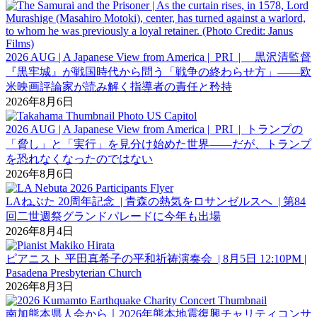
2026 AUG | A Japanese View from America | PRI | 黒沢清監督
『黒牢城』が戦国時代から問う「戦争の終わらせ方」――欧
米映画評論家が読み解く指導者の責任と矜持
2026年8月6日
2026 AUG | A Japanese View from America | PRI | トランプの
「脅し」と「実行」を見分け始めた世界――だが、トランプ
を恐れなくなったのではない
2026年8月6日
LAねぶた 20周年記念 | 青森の熱気をロサンゼルスへ | 第84
回二世週祭グランドパレードに今年も出場
2026年8月4日
ピアニスト 平田真希子の平和祈祷演奏会 | 8月5日 12:10PM |
Pasadena Presbyterian Church
2026年8月3日
南加熊本県人会から｜2026年熊本地震復興チャリティコンサ