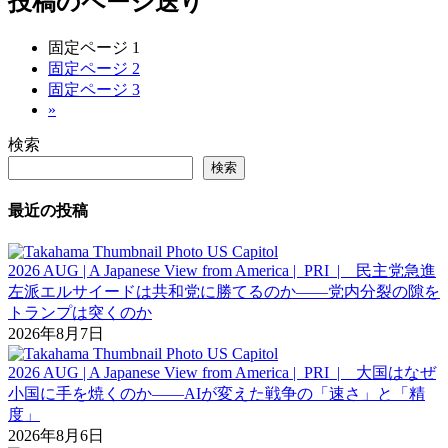
投稿のページ送り
固定ページ
1
固定ページ
2
固定ページ
3
»
検索
検索
最近の投稿
2026 AUG | A Japanese View from America | PRI | 民主党急進
左派エルサイードは共和党に勝てるのか――党内分裂の隙を
トランプは突くのか
2026年8月7日
2026 AUG | A Japanese View from America | PRI | 大国はなぜ
小国に手を焼くのか――AIが変えた戦争の「速さ」と「精
度」
2026年8月6日