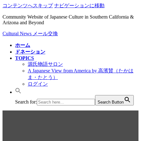
コンテンツへスキップ
ナビゲーションに移動
Community Website of Japanese Culture in Southern California &
Arizona and Beyond
Cultural News メール交換
ホーム
ドネーション
TOPICS
源氏物語サロン
A Japanese View from America by 高濱賛（たかは
ま・たとう）
ログイン
Search for:
Search Button
Cultural News