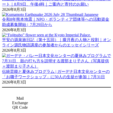
ート｜8月9日、午後4時｜ご案内と寄付のお願い
2026年8月3日
令和8年熊本地震｜NPO・ボランティア団体等への活動資金
助成募集開始 | 7月29日から
2026年8月3日
平安の源泉旅日記（第十五回）｜朧月夜の人物と役割｜オン
ライン源氏物語講座の参加者からのエッセイシリーズ
2026年8月3日
伝統芸能と夏休みプログラム | ガーデナ日本文化センターの
「お囃子ワークショップ」に50人の生徒が参加｜7月31日
2026年8月3日
Mail
Exchange
QR Code