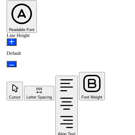
Readable Font
Line Height
Default
Cursor
Letter Spacing
Font Weight
Align Text