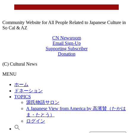
Community Website for All People Related to Japanese Culture in
So Cal & AZ
CN Newsroom
Email Sign-Up
Supporting Subscriber
Donation
(C) Cultural News
MENU
ホーム
ドネーション
TOPICS
源氏物語サロン
A Japanese View from America by 高濱賛（たかは
ま・たとう）
ログイン