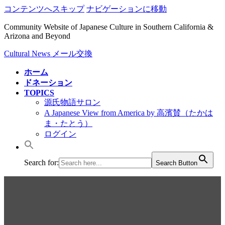
コンテンツへスキップ
ナビゲーションに移動
Community Website of Japanese Culture in Southern California &
Arizona and Beyond
Cultural News メール交換
ホーム
ドネーション
TOPICS
源氏物語サロン
A Japanese View from America by 高濱賛（たかは
ま・たとう）
ログイン
Search for:
Search Button
Cultural News