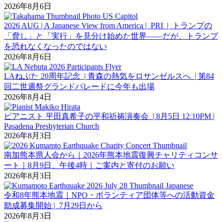
2026年8月6日
2026 AUG | A Japanese View from America | PRI | トランプの
「脅し」と「実行」を見分け始めた世界――だが、トランプ
を恐れなくなったのではない
2026年8月6日
LAねぶた 20周年記念 | 青森の熱気をロサンゼルスへ | 第84
回二世週祭グランドパレードに今年も出場
2026年8月4日
ピアニスト 平田真希子の平和祈祷演奏会 | 8月5日 12:10PM |
Pasadena Presbyterian Church
2026年8月3日
南加熊本県人会から｜2026年熊本地震復興チャリティコンサ
ート｜8月9日、午後4時｜ご案内と寄付のお願い
2026年8月3日
令和8年熊本地震｜NPO・ボランティア団体等への活動資金
助成募集開始 | 7月29日から
2026年8月3日