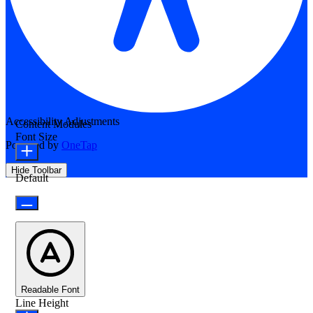
Accessibility Adjustments
Content Modules
Font Size
Powered by
OneTap
Hide Toolbar
Default
Readable Font
Line Height