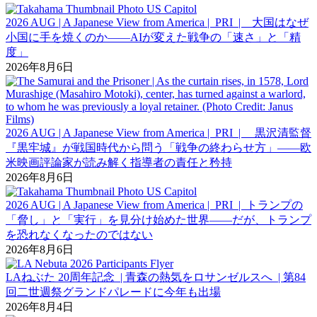
2026 AUG | A Japanese View from America | PRI | 大国はなぜ
小国に手を焼くのか――AIが変えた戦争の「速さ」と「精
度」
2026年8月6日
2026 AUG | A Japanese View from America | PRI | 黒沢清監督
『黒牢城』が戦国時代から問う「戦争の終わらせ方」――欧
米映画評論家が読み解く指導者の責任と矜持
2026年8月6日
2026 AUG | A Japanese View from America | PRI | トランプの
「脅し」と「実行」を見分け始めた世界――だが、トランプ
を恐れなくなったのではない
2026年8月6日
LAねぶた 20周年記念 | 青森の熱気をロサンゼルスへ | 第84
回二世週祭グランドパレードに今年も出場
2026年8月4日