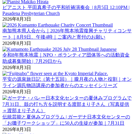
ピアニスト 平田真希子の平和祈祷演奏会 | 8月5日 12:10PM |
Pasadena Presbyterian Church
2026年8月3日
南加熊本県人会から｜2026年熊本地震復興チャリティコンサ
ート｜8月9日、午後4時｜ご案内と寄付のお願い
2026年8月3日
令和8年熊本地震｜NPO・ボランティア団体等への活動資金
助成募集開始 | 7月29日から
2026年8月3日
平安の源泉旅日記（第十五回）｜朧月夜の人物と役割｜オン
ライン源氏物語講座の参加者からのエッセイシリーズ
2026年8月3日
伝統芸能と夏休みプログラム | ガーデナ日本文化センターの
「お囃子ワークショップ」に50人の生徒が参加｜7月31日
2026年8月3日