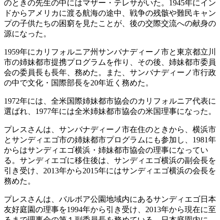
のときの先生の中にはマザー・テレサがいた。1945年にイン
ドからアメリカに渡る航海の途中、戦争の残骸や難民キャン
プの子供たちの困窮を見たことが、後の交際交流への献身の
源になった。
1959年にカリフォルニア州サンバナディーノ市と東京都立川
市の姉妹都市提携プログラムを作り、その後、姉妹都市委員
会の委員長も長年、務めた。また、サンバナディーノ市行政
の中で文化・国際部長を20年近く務めた。
1972年には、全米国際姉妹都市協会のカリフォルニア代表に
選ばれ、1977年には全米姉妹都市協会の米国理事になった。
プレスさんは、サンバナディーノ市在住のときから、横浜市
とサンディエゴ市の姉妹都市プログラムにも参加し、1981年
からはサンディエゴ横浜・姉妹都市協会の理事になってい
る。サンディエゴに移住後は、サンディエゴ横浜の副会長を
引き受け、2013年から2015年にはサンディエゴ横浜の会長を
務めた。
プレスさんは、バルボア公園地域内にあるサンディエゴ日本
友好庭園の理事を1994年から引き受け、2013年から現在に至
るまで理事会の第１副委員長を務めている。日本庭園内に