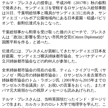
テルマ・プレスさんの授章は、平成29年（2017年）秋の叙勲
で発表され、サンディエゴを管轄するロサンゼルス総領事館
は31日、千葉明総領事と職員がサンディエゴに出向き、サン
ディエゴ・バルボア公園地域内にある日本庭園・稲盛パビリ
オンで、叙勲伝達式をおこなった。
千葉総領事から勲章を受け取った後のスピーチで、プレスさ
んは「政治に影響を受けない市民外交官(Citizen Diplomat)が
国際平和を作る」と述べた。
伝達式には、プレスさんが貢献してきたサンディエゴ日本友
好庭園、サンディエゴ横浜姉妹都市協会、サンバナディーノ
立川姉妹都市協会などの約80人が参加した。
全米姉妹都市協会の現在の会長、ティム・クイグリー氏（サ
ンノゼ・岡山市の姉妹都市協会）、ロサンゼルス名古屋市の
姉妹都市協会のトム・ラボンジ氏（2001年から2015年までロ
サンゼルス市会議員）が、お祝いの言葉をおくった。またオ
バマ元大統領からの祝辞メッセージも読みあげられた。
テルマ・プレスさんは、当時英国領だったインド・ダージリ
ンで生まれ、カルカッタのロレト大学で地理学を学んだ。こ