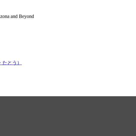
rizona and Beyond
かはま・たとう）
いすダンスくらぶの東京公演、品川区