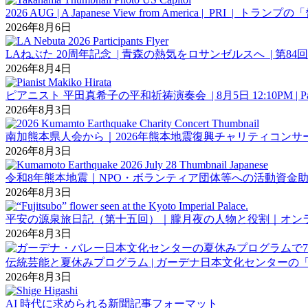
2026 AUG | A Japanese View from Americ
2026年8月6日
LAねぶた 20周年記念 | 青森の熱気をロサンゼルスへ | 第
2026年8月4日
ピアニスト 平田真希子の平和祈祷演奏会 | 8月5日 12:10PM | Pasadena 
2026年8月3日
南加熊本県人会から｜2026年熊本地震復興チャリティコンサ
2026年8月3日
令和8年熊本地震｜NPO・ボランティア団体等への活動資金助成募
2026年8月3日
平安の源泉旅日記（第十五回）｜朧月夜の人物と役割｜オン
2026年8月3日
伝統芸能と夏休みプログラム | ガーデナ日本文化センターの「
2026年8月3日
AI 時代に求められる新聞記事フォーマット