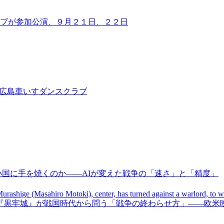
ラブが参加公演、９月２１日、２２日
広島車いすダンスクラブ
 PRI | 大国はなぜ小国に手を焼くのか――AIが変えた戦争の「速さ」と「精度」
ca | PRI | 黒沢清監督『黒牢城』が戦国時代から問う「戦争の終わらせ