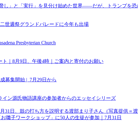
a | PRI | トランプの「脅し」と「実行」を見分け始めた世界――だが、ト
84回二世週祭グランドパレードに今年も出場
Presbyterian Church
ート｜8月9日、午後4時｜ご案内と寄付のお願い
集開始 | 7月29日から
ライン源氏物語講座の参加者からのエッセイシリーズ
お囃子ワークショップ」に50人の生徒が参加｜7月31日