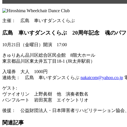
主催： 広島 車いすダンスくらぶ
広島 車いすダンスくらぶ 20周年記念 魂のパ
10月21日（金曜日）開演 17:00
きゅりあん品川区総合区民会館 8階大ホール
東京都品川区東太井五丁目18-1 (JR太井駅前）
入場券 大人 1000円
連絡先： 広島 車いすダンスくらぶ
nakaicom@yahoo.co.jp
電
ゲスト:
ヴァイオリン 上野眞樹 他 演奏者数名
パンフルート 岩田英憲 エイケントリオ
後援： 公益財団法人・日本障害者リハビリテーション協会
関連記事