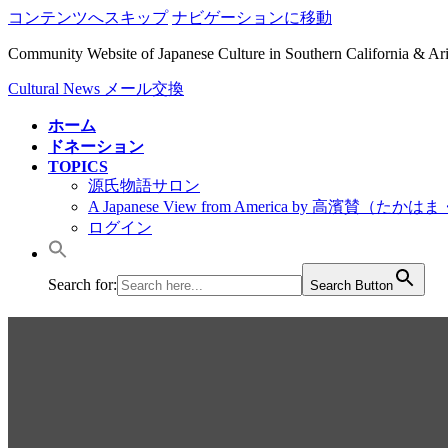
コンテンツへスキップ
ナビゲーションに移動
Community Website of Japanese Culture in Southern California & A
Cultural News メール交換
ホーム
ドネーション
TOPICS
源氏物語サロン
A Japanese View from America by 高濱賛（た
ログイン
Search for:
Search Button
2016/日本で / 広島・車
7PM