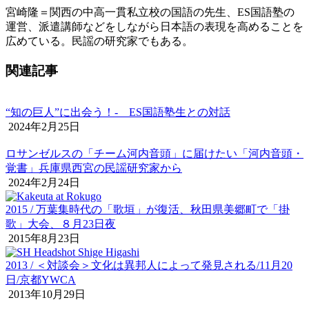
宮崎隆＝関西の中高一貫私立校の国語の先生、ES国語塾の
運営、派遣講師などをしながら日本語の表現を高めることを
広めている。民謡の研究家でもある。
関連記事
“知の巨人”に出会う！‐ ES国語塾生との対話
2024年2月25日
ロサンゼルスの「チーム河内音頭」に届けたい「河内音頭・
覚書」兵庫県西宮の民謡研究家から
2024年2月24日
2015 / 万葉集時代の「歌垣」が復活、秋田県美郷町で「掛
歌」大会、８月23日夜
2015年8月23日
2013 / ＜対談会＞文化は異邦人によって発見される/11月20
日/京都YWCA
2013年10月29日