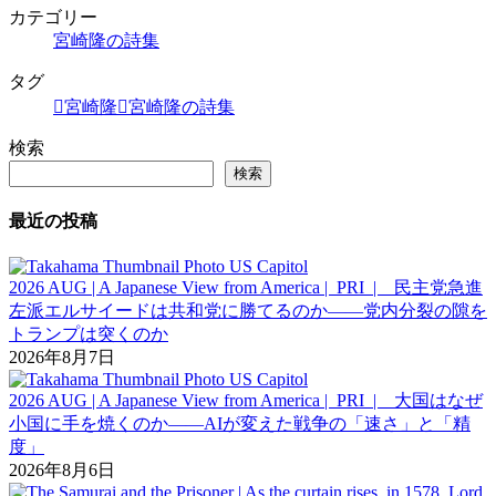
カテゴリー
宮崎隆の詩集
タグ
宮崎隆
宮崎隆の詩集
検索
検索
最近の投稿
2026 AUG | A Japanese View from America | PRI | 民主党急進
左派エルサイードは共和党に勝てるのか――党内分裂の隙を
トランプは突くのか
2026年8月7日
2026 AUG | A Japanese View from America | PRI | 大国はなぜ
小国に手を焼くのか――AIが変えた戦争の「速さ」と「精
度」
2026年8月6日