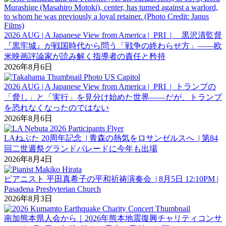
2026 AUG | A Japanese View from America | PRI | 黒沢清監督
『黒牢城』が戦国時代から問う「戦争の終わらせ方」――欧
米映画評論家が読み解く指導者の責任と矜持
2026年8月6日
2026 AUG | A Japanese View from America | PRI | トランプの
「脅し」と「実行」を見分け始めた世界――だが、トランプ
を恐れなくなったのではない
2026年8月6日
LAねぶた 20周年記念 | 青森の熱気をロサンゼルスへ | 第84
回二世週祭グランドパレードに今年も出場
2026年8月4日
ピアニスト 平田真希子の平和祈祷演奏会 | 8月5日 12:10PM |
Pasadena Presbyterian Church
2026年8月3日
南加熊本県人会から｜2026年熊本地震復興チャリティコンサ