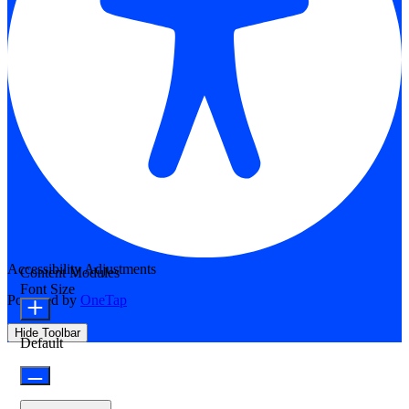
Accessibility Adjustments
Content Modules
Font Size
Powered by
OneTap
Hide Toolbar
Default