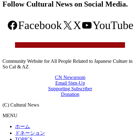
Follow Cultural News on Social Media.
Facebook
X
YouTube
Community Website for All People Related to Japanese Culture in
So Cal & AZ
CN Newsroom
Email Sign-Up
Supporting Subscriber
Donation
(C) Cultural News
MENU
ホーム
ドネーション
TOPICS