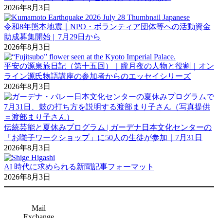
2026年8月3日
令和8年熊本地震｜NPO・ボランティア団体等への活動資金
助成募集開始 | 7月29日から
2026年8月3日
平安の源泉旅日記（第十五回）｜朧月夜の人物と役割｜オン
ライン源氏物語講座の参加者からのエッセイシリーズ
2026年8月3日
伝統芸能と夏休みプログラム | ガーデナ日本文化センターの
「お囃子ワークショップ」に50人の生徒が参加｜7月31日
2026年8月3日
AI 時代に求められる新聞記事フォーマット
2026年8月3日
Mail
Exchange