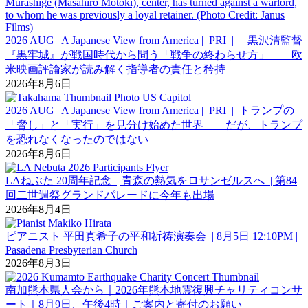
2026 AUG | A Japanese View from America | PRI | 黒沢清監督
『黒牢城』が戦国時代から問う「戦争の終わらせ方」――欧
米映画評論家が読み解く指導者の責任と矜持
2026年8月6日
2026 AUG | A Japanese View from America | PRI | トランプの
「脅し」と「実行」を見分け始めた世界――だが、トランプ
を恐れなくなったのではない
2026年8月6日
LAねぶた 20周年記念 | 青森の熱気をロサンゼルスへ | 第84
回二世週祭グランドパレードに今年も出場
2026年8月4日
ピアニスト 平田真希子の平和祈祷演奏会 | 8月5日 12:10PM |
Pasadena Presbyterian Church
2026年8月3日
南加熊本県人会から｜2026年熊本地震復興チャリティコンサ
ート｜8月9日、午後4時｜ご案内と寄付のお願い