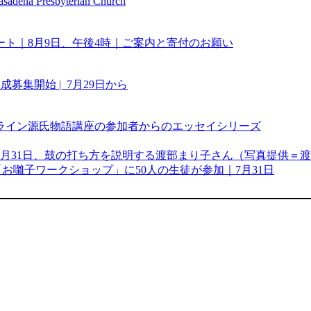
Presbyterian Church
ート｜8月9日、午後4時｜ご案内と寄付のお願い
集開始 | 7月29日から
ライン源氏物語講座の参加者からのエッセイシリーズ
お囃子ワークショップ」に50人の生徒が参加｜7月31日