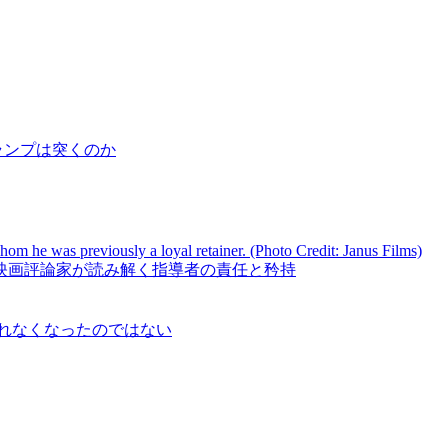
隙をトランプは突くのか
方」――欧米映画評論家が読み解く指導者の責任と矜持
ランプを恐れなくなったのではない