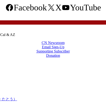
Facebook
X
YouTube
o Cal & AZ
CN Newsroom
Email Sign-Up
Supporting Subscriber
Donation
かはま・たとう）