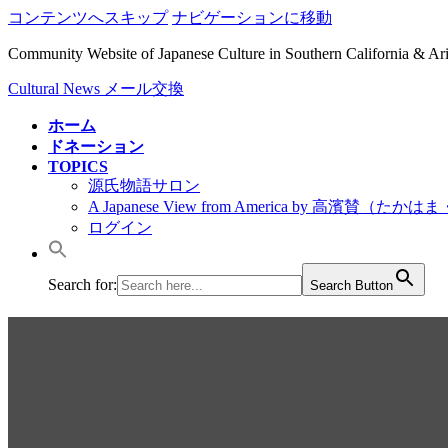
コンテンツへスキップ
ナビゲーションに移動
Community Website of Japanese Culture in Southern California & A
Cultural News メール交換
ホーム
ドネーション
TOPICS
源氏物語サロン
A Japanese View from America by 高濱賛（た
ログイン
Search for:
Search Button
2019/ニューヨークのRico 