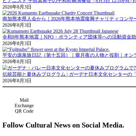
ピアニスト 平田真希子の平和祈祷演奏会 | 8月5日 12:10PM | Pasadena 
2026年8月3日
南加熊本県人会から｜2026年熊本地震復興チャリティコンサ
2026年8月3日
令和8年熊本地震｜NPO・ボランティア団体等への活動資金助成募
2026年8月3日
平安の源泉旅日記（第十五回）｜朧月夜の人物と役割｜オン
2026年8月3日
伝統芸能と夏休みプログラム | ガーデナ日本文化センターの「
2026年8月3日
Mail
Exchange
QR Code
Follow Cultural News on Social Media.