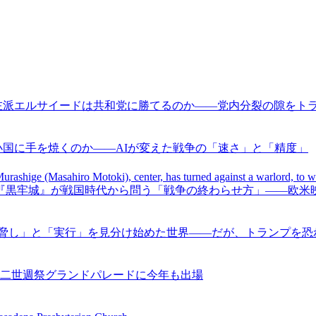
 | PRI | 民主党急進左派エルサイードは共和党に勝てるのか――党内分裂の
 PRI | 大国はなぜ小国に手を焼くのか――AIが変えた戦争の「速さ」と「精度」
ca | PRI | 黒沢清監督『黒牢城』が戦国時代から問う「戦争の終わらせ
a | PRI | トランプの「脅し」と「実行」を見分け始めた世界――だが、ト
84回二世週祭グランドパレードに今年も出場