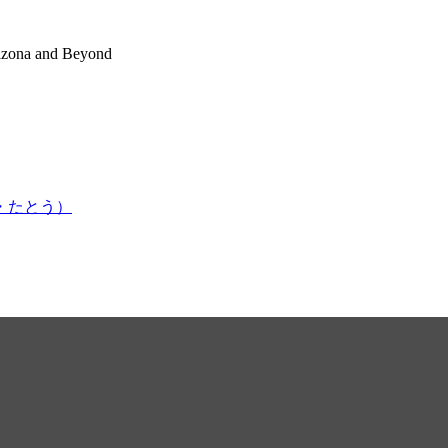
rizona and Beyond
かはま・たとう）
Yuzen がロサンゼルスでジャズ・