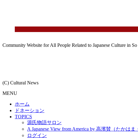
Community Website for All People Related to Japanese Culture in S
(C) Cultural News
MENU
ホーム
ドネーション
TOPICS
源氏物語サロン
A Japanese View from America by 高濱賛（た
ログイン